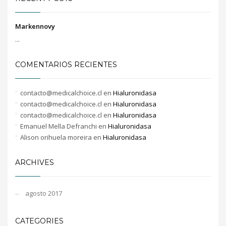
Markennovy
...
COMENTARIOS RECIENTES
contacto@medicalchoice.cl
en
Hialuronidasa
contacto@medicalchoice.cl
en
Hialuronidasa
contacto@medicalchoice.cl
en
Hialuronidasa
Emanuel Mella Defranchi
en
Hialuronidasa
Alison orihuela moreira
en
Hialuronidasa
ARCHIVES
agosto 2017
CATEGORIES