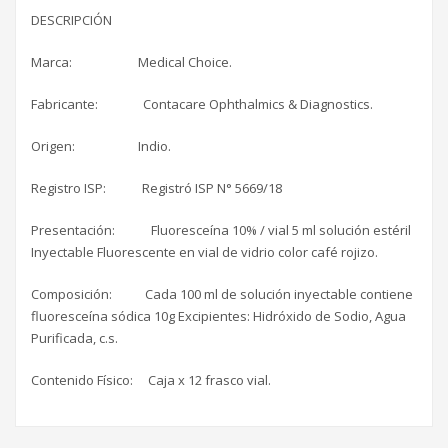
DESCRIPCIÓN
Marca: Medical Choice.
Fabricante: Contacare Ophthalmics & Diagnostics.
Origen: Indio.
Registro ISP: Registró ISP N° 5669/18
Presentación: Fluoresceína 10% / vial 5 ml solución estéril
Inyectable Fluorescente en vial de vidrio color café rojizo.
Composición: Cada 100 ml de solución inyectable contiene
fluoresceína sódica 10g Excipientes: Hidróxido de Sodio, Agua
Purificada, c.s.
Contenido Físico: Caja x 12 frasco vial.