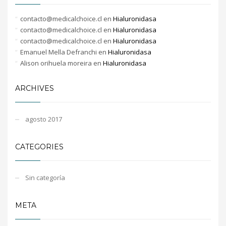
contacto@medicalchoice.cl
en
Hialuronidasa
contacto@medicalchoice.cl
en
Hialuronidasa
contacto@medicalchoice.cl
en
Hialuronidasa
Emanuel Mella Defranchi
en
Hialuronidasa
Alison orihuela moreira
en
Hialuronidasa
ARCHIVES
agosto 2017
CATEGORIES
Sin categoría
META