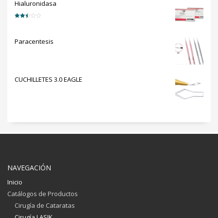
Hialuronidasa
Valorado
en
2.50
de 5
Paracentesis
CUCHILLETES 3.0 EAGLE
NAVEGACIÓN
Inicio
Catálogos de Productos
Cirugía de Cataratas
Cirugía LASIK