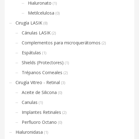
Hialuronato
(1)
Metilcelulosa
(0)
Cirugía LASIK
(8)
Cánulas LASIK
(2)
Complementos para microquerátomos
(2)
Espátulas
(1)
Shields (Protectores)
(1)
Trépanos Corneales
(2)
Cirugía Vitreo - Retinal
(3)
Aceite de Silicona
(0)
Canulas
(1)
Implantes Retinales
(2)
Perfluoro Octano
(0)
Hialuronidasa
(1)