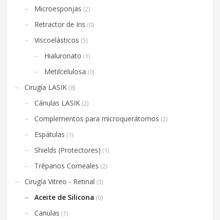
Microesponjas
(2)
Retractor de Iris
(0)
Viscoelásticos
(5)
Hialuronato
(1)
Metilcelulosa
(0)
Cirugía LASIK
(8)
Cánulas LASIK
(2)
Complementos para microquerátomos
(2)
Espátulas
(1)
Shields (Protectores)
(1)
Trépanos Corneales
(2)
Cirugía Vitreo - Retinal
(3)
Aceite de Silicona
(0)
Canulas
(1)