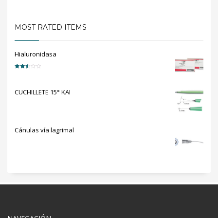
MOST RATED ITEMS
Hialuronidasa
Valorado
en
2.50
de 5
CUCHILLETE 15° KAI
Cánulas vía lagrimal