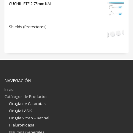
de 5
CUCHILLETE 2.75mm KAI
Shields (Protectores)
NAVEGACIÓN
Inicio
Catálogos de Productos
Cirugía de Cataratas
Cirugía LASIK
Cirugía Vitreo – Retinal
Hialuronidasa
Insumos Generales