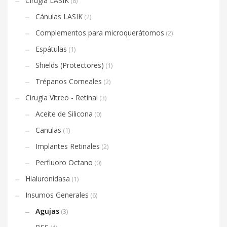
Cirugía LASIK
(8)
Cánulas LASIK
(2)
Complementos para microquerátomos
(2)
Espátulas
(1)
Shields (Protectores)
(1)
Trépanos Corneales
(2)
Cirugía Vitreo - Retinal
(3)
Aceite de Silicona
(0)
Canulas
(1)
Implantes Retinales
(2)
Perfluoro Octano
(0)
Hialuronidasa
(1)
Insumos Generales
(6)
Agujas
(3)