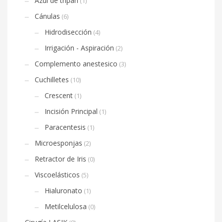
Azul de tripán
(1)
Cánulas
(6)
Hidrodisección
(4)
Irrigación - Aspiración
(2)
Complemento anestesico
(3)
Cuchilletes
(10)
Crescent
(1)
Incisión Principal
(1)
Paracentesis
(1)
Microesponjas
(2)
Retractor de Iris
(0)
Viscoelásticos
(5)
Hialuronato
(1)
Metilcelulosa
(0)