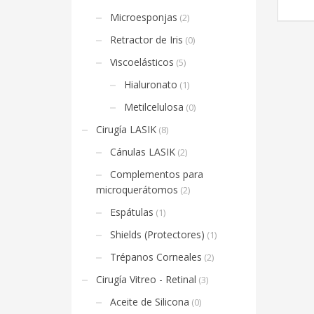
Microesponjas
(2)
Retractor de Iris
(0)
Viscoelásticos
(5)
Hialuronato
(1)
Metilcelulosa
(0)
Cirugía LASIK
(8)
Cánulas LASIK
(2)
Complementos para
microquerátomos
(2)
Espátulas
(1)
Shields (Protectores)
(1)
Trépanos Corneales
(2)
Cirugía Vitreo - Retinal
(3)
Aceite de Silicona
(0)