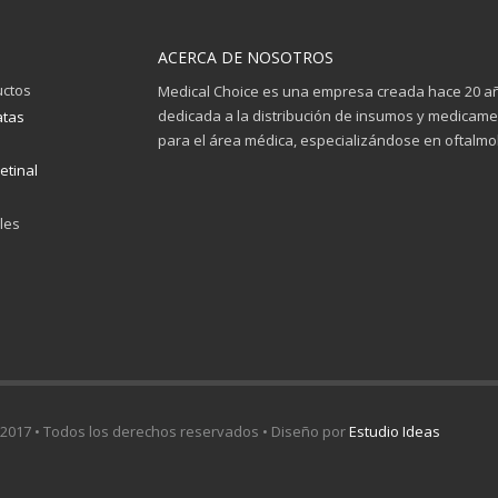
ACERCA DE NOSOTROS
uctos
Medical Choice es una empresa creada hace 20 a
dedicada a la distribución de insumos y medicam
atas
para el área médica, especializándose en oftalmol
etinal
les
017 • Todos los derechos reservados • Diseño por
Estudio Ideas