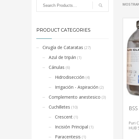
MOSTRAN
PRODUCT CATEGORIES
Cirugía de Cataratas
(27)
Azul de tripán
(1)
Cánulas
(6)
Hidrodisección
(4)
Irrigación - Aspiración
(2)
Complemento anestesico
(3)
Cuchilletes
(10)
BSS
Crescent
(1)
Puri 
Incisión Principal
(1)
HUB 5
Paracentesis
(1)