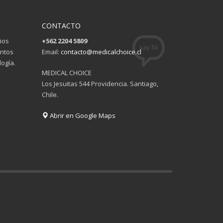
CONTACTO
ños
+562 2204 5809
entos
Email:
contacto@medicalchoice.cl
ogía.
MEDICAL CHOICE
Los Jesuitas 544 Providencia. Santiago,
Chile.
Abrir en Google Maps