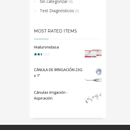
Sin categorizar
(0)
Test Diagnósticos
(5)
MOST RATED ITEMS
Hialuronidasa
Valorado
en
2.50
de 5
CÁNULA DE IRRIGACIÓN 23G
x 1’’
Cánulas Irrigación -
Aspiración