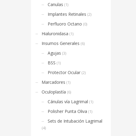
Canulas
(1)
Implantes Retinales
(2)
Perfluoro Octano
(0)
Hialuronidasa
(1)
Insumos Generales
(6)
Agujas
(3)
BSS
(1)
Protector Ocular
(2)
Marcadores
(1)
Oculoplastía
(6)
Cánulas vía Lagrimal
(1)
Polisher Punta Oliva
(1)
Sets de Intubación Lagrimal
(4)