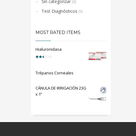
Sin categorizar
(0)
Test Diagnósticos
(5)
MOST RATED ITEMS
Hialuronidasa
Valorado
en
2.50
de 5
Trépanos Corneales
CÁNULA DE IRRIGACIÓN 23G
x 1’’