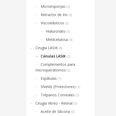
Microesponjas
(2)
Retractor de Iris
(0)
Viscoelásticos
(5)
Hialuronato
(1)
Metilcelulosa
(0)
Cirugía LASIK
(8)
Cánulas LASIK
(2)
Complementos para
microquerátomos
(2)
Espátulas
(1)
Shields (Protectores)
(1)
Trépanos Corneales
(2)
Cirugía Vitreo - Retinal
(3)
Aceite de Silicona
(0)