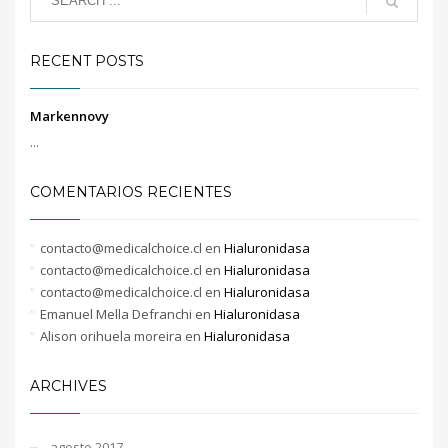
RECENT POSTS
Markennovy
...
COMENTARIOS RECIENTES
contacto@medicalchoice.cl
en
Hialuronidasa
contacto@medicalchoice.cl
en
Hialuronidasa
contacto@medicalchoice.cl
en
Hialuronidasa
Emanuel Mella Defranchi
en
Hialuronidasa
Alison orihuela moreira
en
Hialuronidasa
ARCHIVES
agosto 2017